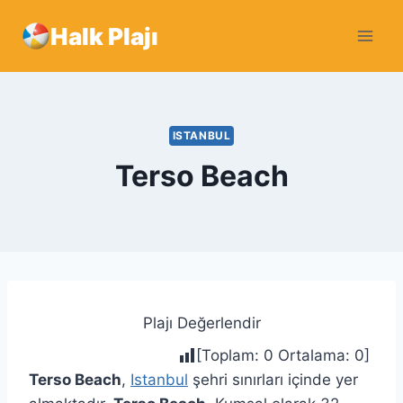
Skip
Halk Plajı
to
content
ISTANBUL
Terso Beach
Plajı Değerlendir
[Toplam:
0
Ortalama:
0
]
Terso Beach
,
Istanbul
şehri sınırları içinde yer