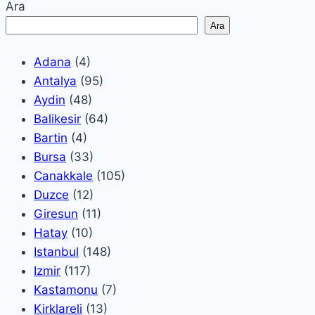
Page
Page
Ara
navigation
Ara
Adana
(4)
Antalya
(95)
Aydin
(48)
Balikesir
(64)
Bartin
(4)
Bursa
(33)
Canakkale
(105)
Duzce
(12)
Giresun
(11)
Hatay
(10)
Istanbul
(148)
Izmir
(117)
Kastamonu
(7)
Kirklareli
(13)