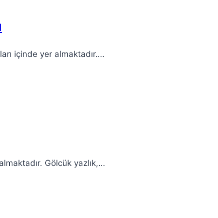
ı
rları içinde yer almaktadır….
r almaktadır. Gölcük yazlık,…