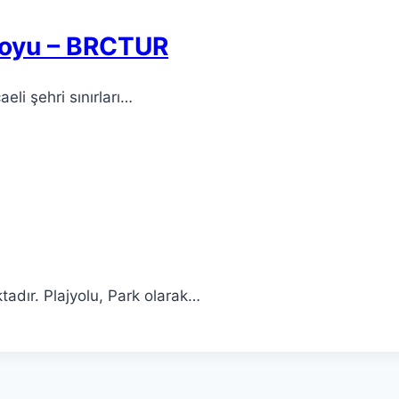
 Koyu – BRCTUR
li şehri sınırları…
ktadır. Plajyolu, Park olarak…