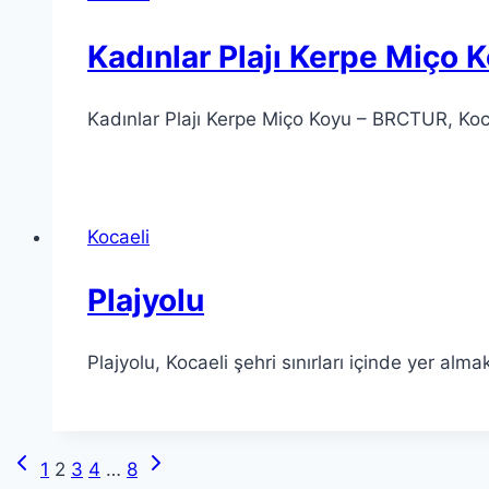
Kadınlar Plajı Kerpe Miço
Kadınlar Plajı Kerpe Miço Koyu – BRCTUR, Kocae
Kocaeli
Plajyolu
Plajyolu, Kocaeli şehri sınırları içinde yer alma
Previous
Next
Page
1
2
3
4
…
8