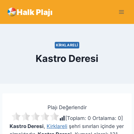
Skip
Halk Plajı
to
content
KIRKLARELI
Kastro Deresi
Plajı Değerlendir
[Toplam:
0
Ortalama:
0
]
Kastro Deresi
,
Kirklareli
şehri sınırları içinde yer