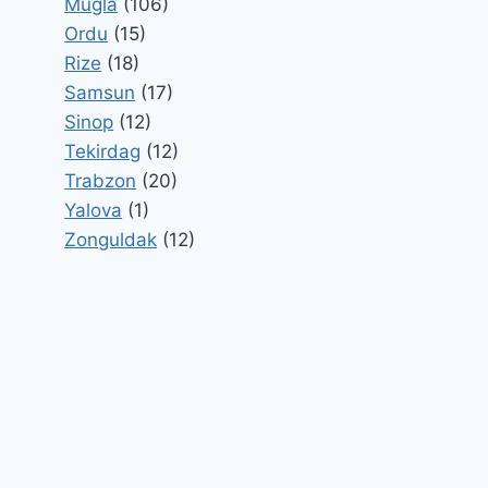
Mugla
(106)
Ordu
(15)
Rize
(18)
Samsun
(17)
Sinop
(12)
Tekirdag
(12)
Trabzon
(20)
Yalova
(1)
Zonguldak
(12)