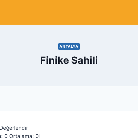
ANTALYA
Finike Sahili
 Değerlendir
m:
0
Ortalama:
0
]