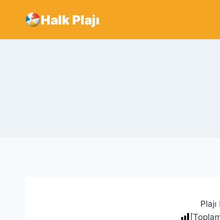
Skip
Halk Plajı
to
content
Plajı
[Topla