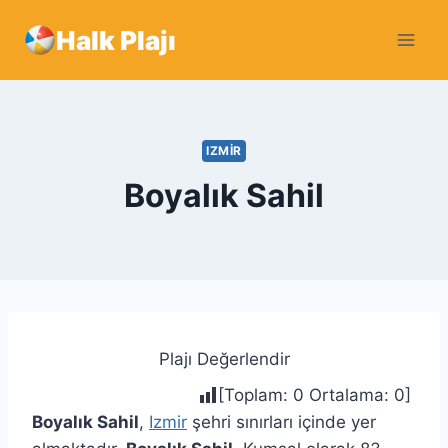
Skip
Halk Plajı
to
content
IZMIR
Boyalık Sahil
Plajı Değerlendir
[Toplam:
0
Ortalama:
0
]
Boyalık Sahil
,
Izmir
şehri sınırları içinde yer