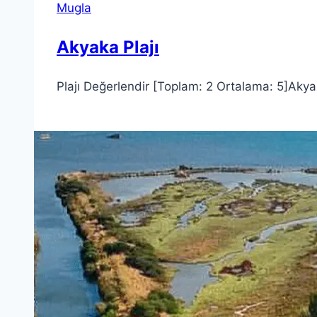
Mugla
Akyaka Plajı
Plajı Değerlendir [Toplam: 2 Ortalama: 5]Akyak