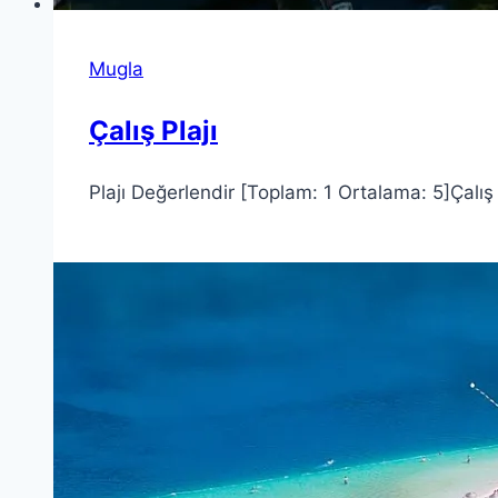
Mugla
Çalış Plajı
Plajı Değerlendir [Toplam: 1 Ortalama: 5]Çalış P