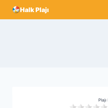
Skip
Halk Plajı
to
content
Plajı