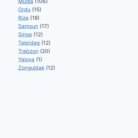
Mugla
(106)
Ordu
(15)
Rize
(18)
Samsun
(17)
Sinop
(12)
Tekirdag
(12)
Trabzon
(20)
Yalova
(1)
Zonguldak
(12)