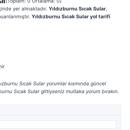
[Toplam:
0
Ortalama:
0
]
 içinde yer almaktadır.
Yıldızburnu Sıcak Sular
,
puanlanmıştır.
Yıldızburnu Sıcak Sular yol tarifi
ir
ıldızburnu Sıcak Sular yorumlar kısmında güncel
burnu Sıcak Sular gittiyseniz mutlaka yorum bırakın.