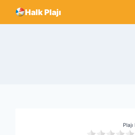
Skip
Halk Plajı
to
content
Plajı