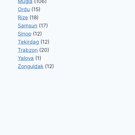
Mugla
(106)
Ordu
(15)
Rize
(18)
Samsun
(17)
Sinop
(12)
Tekirdag
(12)
Trabzon
(20)
Yalova
(1)
Zonguldak
(12)