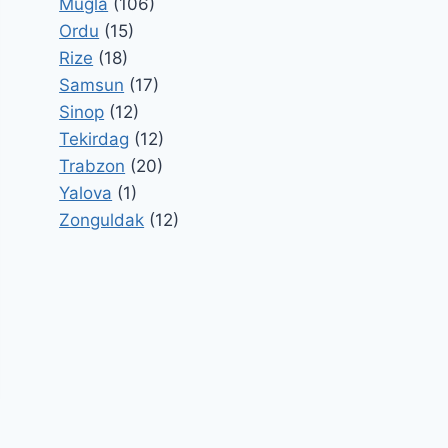
Mugla
(106)
Ordu
(15)
Rize
(18)
Samsun
(17)
Sinop
(12)
Tekirdag
(12)
Trabzon
(20)
Yalova
(1)
Zonguldak
(12)