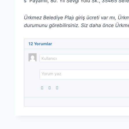
Payamlı, 80. Yıl Sevgi Yolu Sk., 35465 Sefer
Ürkmez Belediye Plajı giriş ücreti var mı, Ür
durumunu görebilirsiniz. Siz daha önce Ürkmez
12
Yorumlar