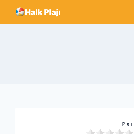
Skip
Halk Plajı
to
content
Plajı