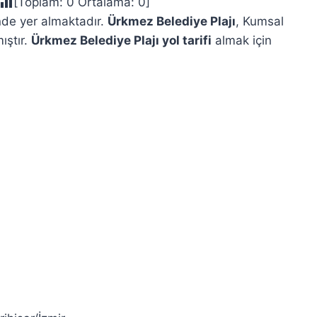
[Toplam:
0
Ortalama:
0
]
çinde yer almaktadır.
Ürkmez Belediye Plajı
, Kumsal
ıştır.
Ürkmez Belediye Plajı yol tarifi
almak için