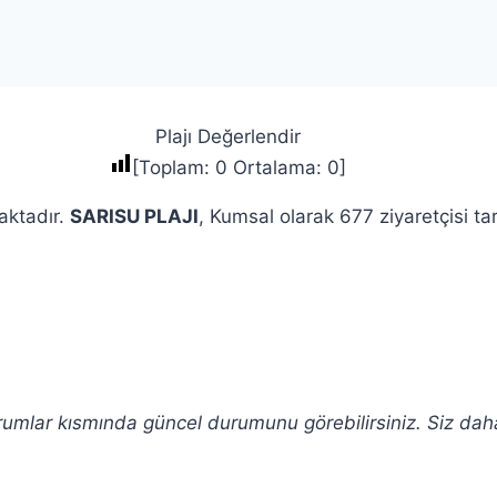
Plajı Değerlendir
[Toplam:
0
Ortalama:
0
]
maktadır.
SARISU PLAJI
, Kumsal olarak 677 ziyaretçisi ta
rumlar kısmında güncel durumunu görebilirsiniz. Siz da