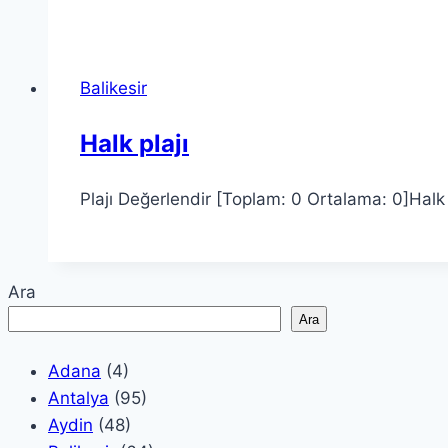
Balikesir
Halk plajı
Plajı Değerlendir [Toplam: 0 Ortalama: 0]Halk pl
Ara
Ara
Adana
(4)
Antalya
(95)
Aydin
(48)