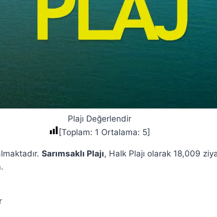
Plajı Değerlendir
[Toplam:
1
Ortalama:
5
]
 almaktadır.
Sarımsaklı Plajı
, Halk Plajı olarak 18,009 ziy
.
r