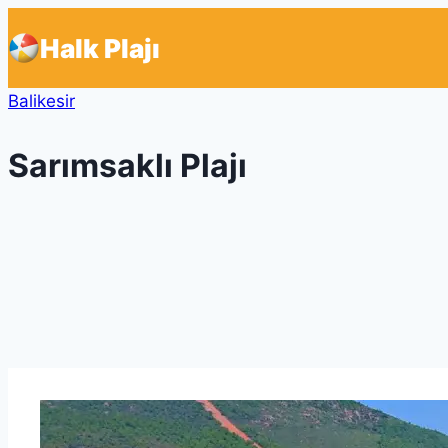
Skip
Halk Plajı
to
content
Balikesir
Sarımsaklı Plajı