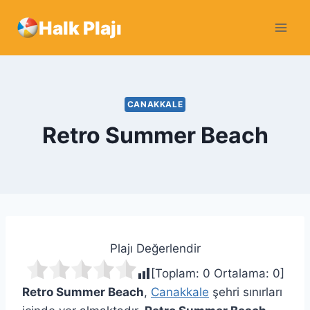
Skip
Halk Plajı
to
content
CANAKKALE
Retro Summer Beach
Plajı Değerlendir
[Toplam:
0
Ortalama:
0
]
Retro Summer Beach
,
Canakkale
şehri sınırları