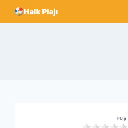
Skip
Halk Plajı
to
content
Plajı