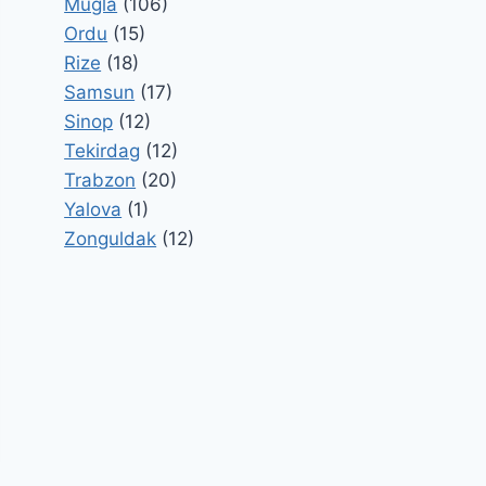
Mugla
(106)
Ordu
(15)
Rize
(18)
Samsun
(17)
Sinop
(12)
Tekirdag
(12)
Trabzon
(20)
Yalova
(1)
Zonguldak
(12)