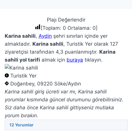
Plajı Değerlendir
[Toplam:
0
Ortalama:
0
]
Karina sahili
,
Aydin
şehri sınırları içinde yer
almaktadır.
Karina sahili
, Turistik Yer olarak 127
ziyaretçisi tarafından 4,3 puanlanmıştır.
Karina
sahili yol tarifi
almak için
buraya
tıklayın.
Turistik Yer
Doğanbey, 09220 Söke/Aydın
Karina sahili giriş ücreti var mı, Karina sahili
yorumlar kısmında güncel durumunu görebilirsiniz.
Siz daha önce Karina sahili gittiyseniz mutlaka
yorum bırakın.
12
Yorumlar