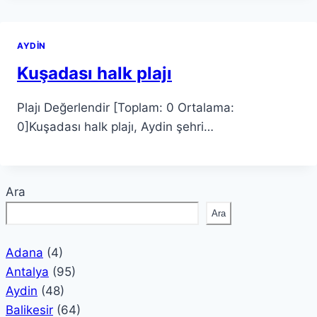
AYDIN
Kuşadası halk plajı
Plajı Değerlendir [Toplam: 0 Ortalama:
0]Kuşadası halk plajı, Aydin şehri…
Ara
Ara
Adana
(4)
Antalya
(95)
Aydin
(48)
Balikesir
(64)