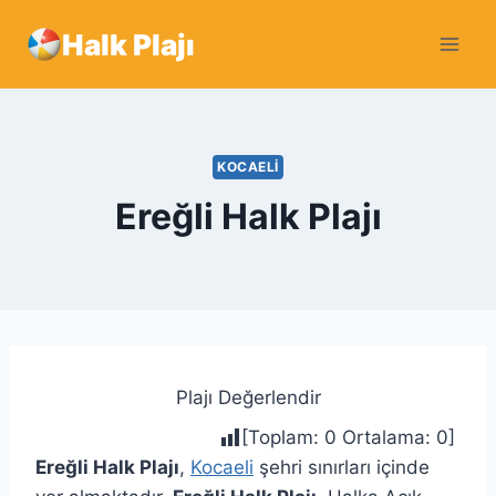
Skip
Halk Plajı
to
content
KOCAELI
Ereğli Halk Plajı
Plajı Değerlendir
[Toplam:
0
Ortalama:
0
]
Ereğli Halk Plajı
,
Kocaeli
şehri sınırları içinde