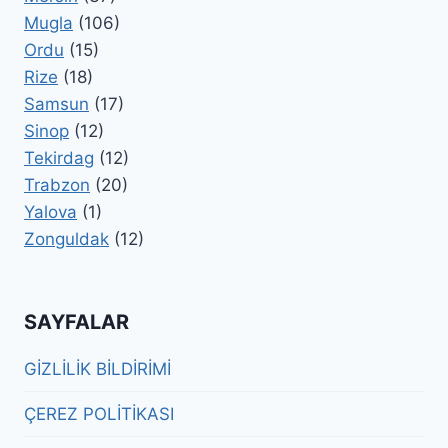
Mugla
(106)
Ordu
(15)
Rize
(18)
Samsun
(17)
Sinop
(12)
Tekirdag
(12)
Trabzon
(20)
Yalova
(1)
Zonguldak
(12)
SAYFALAR
GİZLİLİK BİLDİRİMİ
ÇEREZ POLİTİKASI