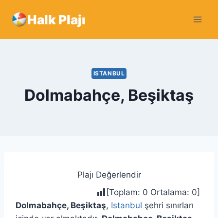
Skip
Halk Plajı
to
content
ISTANBUL
Dolmabahçe, Beşiktaş
Plajı Değerlendir
[Toplam:
0
Ortalama:
0
]
Dolmabahçe, Beşiktaş
,
Istanbul
şehri sınırları