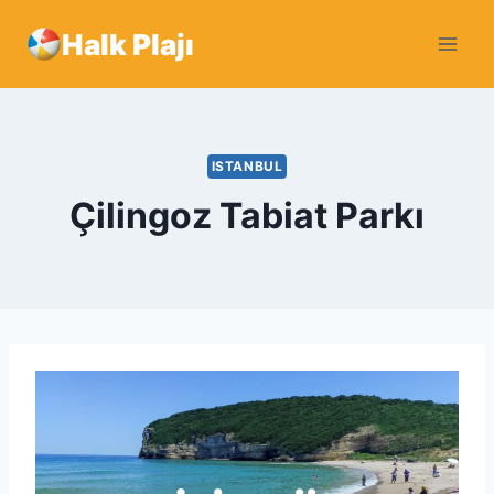
Skip
Halk Plajı
to
content
ISTANBUL
Çilingoz Tabiat Parkı