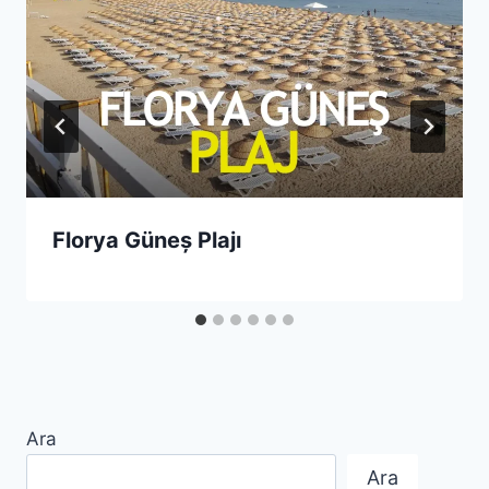
Florya Güneș Plajı
Ara
Ara