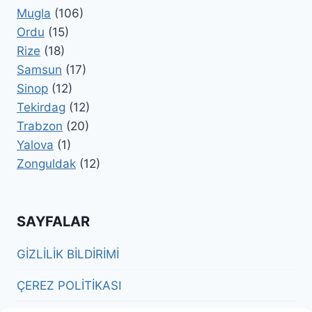
Mugla
(106)
Ordu
(15)
Rize
(18)
Samsun
(17)
Sinop
(12)
Tekirdag
(12)
Trabzon
(20)
Yalova
(1)
Zonguldak
(12)
SAYFALAR
GİZLİLİK BİLDİRİMİ
ÇEREZ POLİTİKASI