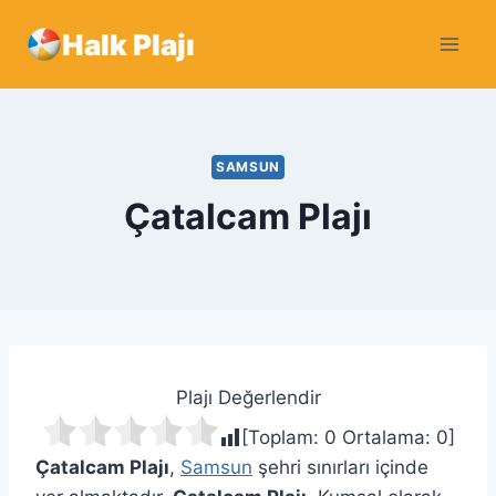
Skip
Halk Plajı
to
content
SAMSUN
Çatalcam Plajı
Plajı Değerlendir
[Toplam:
0
Ortalama:
0
]
Çatalcam Plajı
,
Samsun
şehri sınırları içinde