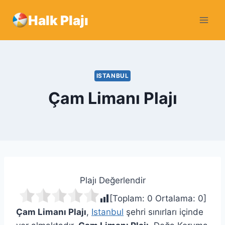
Skip
Halk Plajı
to
content
ISTANBUL
Çam Limanı Plajı
Plajı Değerlendir
[Toplam:
0
Ortalama:
0
]
Çam Limanı Plajı
,
Istanbul
şehri sınırları içinde