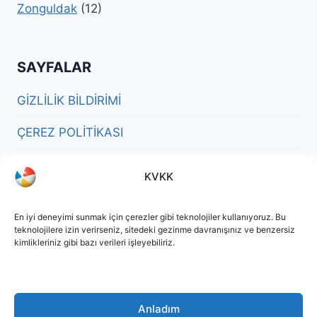
Zonguldak
(12)
SAYFALAR
GİZLİLİK BİLDİRİMİ
ÇEREZ POLİTİKASI
SORUMLULUK REDDİ BEYANI
KVKK
KÜNYE
En iyi deneyimi sunmak için çerezler gibi teknolojiler kullanıyoruz. Bu
teknolojilere izin verirseniz, sitedeki gezinme davranışınız ve benzersiz
kimlikleriniz gibi bazı verileri işleyebiliriz.
Anladım