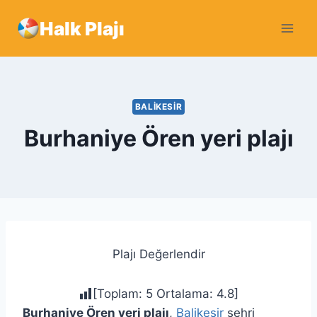
Skip
Halk Plajı
to
content
BALIKESIR
Burhaniye Ören yeri plajı
Plajı Değerlendir
[Toplam:
5
Ortalama:
4.8
]
Burhaniye Ören yeri plajı
,
Balikesir
şehri