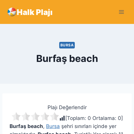
Skip
Halk Plajı
to
content
BURSA
Burfaş beach
Plajı Değerlendir
[Toplam:
0
Ortalama:
0
]
Burfaş beach
,
Bursa
şehri sınırları içinde yer