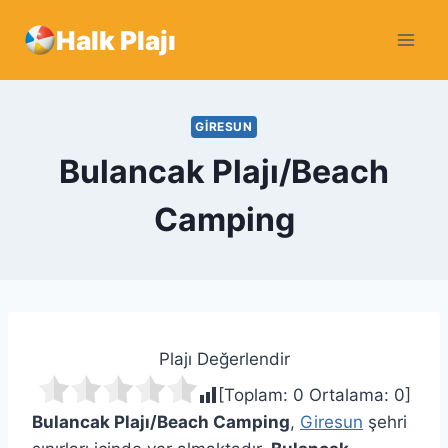
Skip
Halk Plajı
to
content
GIRESUN
Bulancak Plajı/Beach
Camping
Plajı Değerlendir
[Toplam:
0
Ortalama:
0
]
Bulancak Plajı/Beach Camping
,
Giresun
şehri