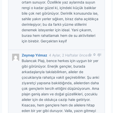
ortam sunuyor. Özellikle yaz aylarında suyun
rengi o kadar güzel ki, içindeki küçük balıklar
bile çok net görünüyor. Derinlik konusunda ise,
sahile yakın yerler sığken, biraz daha açıldıkça
derinleşiyor; bu da farklı yüzme stillerini
denemek isteyenler için ideal. Yani çıkarım,
burası hem rahatlamak hem de su aktiviteleri
için birebir. Gerçekten keyif
0
Zeynep Yılmaz
4 Aylar, 2 Haftalar önce
Bulancak Plajı, bence herkes için uygun bir yer
gibi görünüyor. Enerjik gençler, burada
arkadaşlarıyla takılabilirken, aileler de
çocuklarıyla rahatça vakit geçirebilirler. Şu anki
ziyaretçi yapısına bakıldığında, ailelerden daha
çok gençlerin tercih ettiğini düşünüyorum. Ama
plajın geniş alanı ve doğal güzellikleri, çocuklu
aileler için de oldukça cazip hale getiriyor.
Kısacası, hem gençlere hem de ailelere hitap
eden bir yer gibi duruyor. Valla, yazın gitmeyi