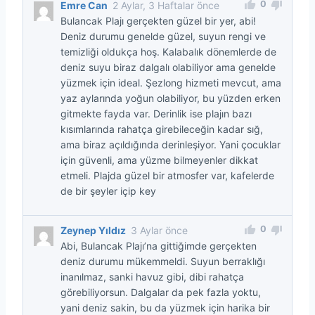
0
Emre Can
2 Aylar, 3 Haftalar önce
Bulancak Plajı gerçekten güzel bir yer, abi!
Deniz durumu genelde güzel, suyun rengi ve
temizliği oldukça hoş. Kalabalık dönemlerde de
deniz suyu biraz dalgalı olabiliyor ama genelde
yüzmek için ideal. Şezlong hizmeti mevcut, ama
yaz aylarında yoğun olabiliyor, bu yüzden erken
gitmekte fayda var. Derinlik ise plajın bazı
kısımlarında rahatça girebileceğin kadar sığ,
ama biraz açıldığında derinleşiyor. Yani çocuklar
için güvenli, ama yüzme bilmeyenler dikkat
etmeli. Plajda güzel bir atmosfer var, kafelerde
de bir şeyler içip key
0
Zeynep Yıldız
3 Aylar önce
Abi, Bulancak Plajı’na gittiğimde gerçekten
deniz durumu mükemmeldi. Suyun berraklığı
inanılmaz, sanki havuz gibi, dibi rahatça
görebiliyorsun. Dalgalar da pek fazla yoktu,
yani deniz sakin, bu da yüzmek için harika bir