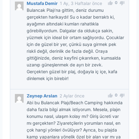
0
Mustafa Demir
1 Ay, 3 Haftalar önce
Bulancak Plajı’na gittim, deniz durumu
gerçekten harikaydı! Su o kadar berraktı ki,
ayağımın altındaki kumları rahatlıkla
görebiliyordum. Dalgalar da oldukça sakin,
yüzmek için ideal bir ortam sağlıyordu. Çocuklar
için de güzel bir yer, çünkü suya girmek pek
riskli değil, derinlik de fazla değil. Oraya
gittiğinizde, deniz keyfini çıkarırken, kumsalda
uzanıp güneşlenmek de ayrı bir zevk.
Gerçekten güzel bir plaj, doğayla iç içe, kafa
dinlemek için birebir!
0
Zeynep Arslan
2 Aylar önce
Abi bu Bulancak Plajı/Beach Camping hakkında
daha fazla bilgi almak istiyorum. Mesela, plajın
konumu nasıl, ulaşım kolay mı? Giriş ücreti var
mı gerçekten? Ziyaretçilerin yorumları nasıl, en
çok hangi yönleri övülüyor? Ayrıca, bu plajda
kamp yapanlara yönelik özel bir alan var mı ya