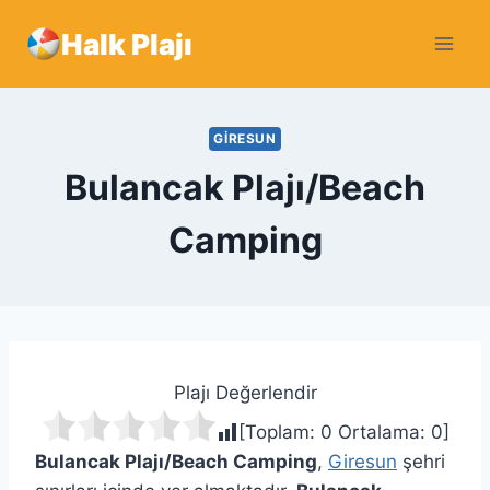
Skip
Halk Plajı
to
content
GIRESUN
Bulancak Plajı/Beach
Camping
Plajı Değerlendir
[Toplam:
0
Ortalama:
0
]
Bulancak Plajı/Beach Camping
,
Giresun
şehri