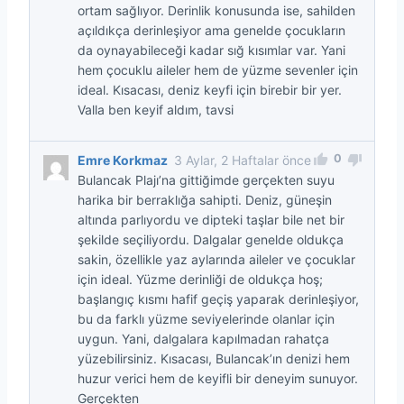
ortam sağlıyor. Derinlik konusunda ise, sahilden
açıldıkça derinleşiyor ama genelde çocukların
da oynayabileceği kadar sığ kısımlar var. Yani
hem çocuklu aileler hem de yüzme sevenler için
ideal. Kısacası, deniz keyfi için birebir bir yer.
Valla ben keyif aldım, tavsi
0
Emre Korkmaz
3 Aylar, 2 Haftalar önce
Bulancak Plajı’na gittiğimde gerçekten suyu
harika bir berraklığa sahipti. Deniz, güneşin
altında parlıyordu ve dipteki taşlar bile net bir
şekilde seçiliyordu. Dalgalar genelde oldukça
sakin, özellikle yaz aylarında aileler ve çocuklar
için ideal. Yüzme derinliği de oldukça hoş;
başlangıç kısmı hafif geçiş yaparak derinleşiyor,
bu da farklı yüzme seviyelerinde olanlar için
uygun. Yani, dalgalara kapılmadan rahatça
yüzebilirsiniz. Kısacası, Bulancak’ın denizi hem
huzur verici hem de keyifli bir deneyim sunuyor.
Gerçekten