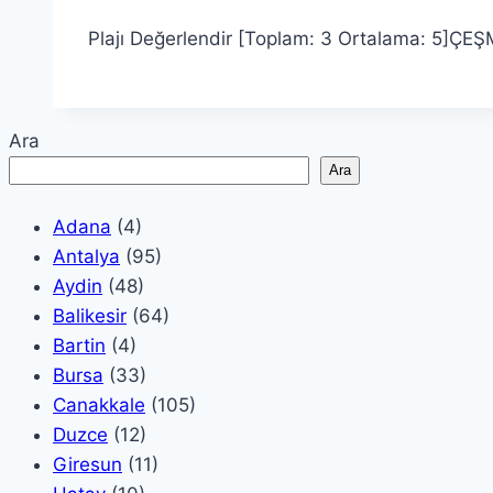
Plajı Değerlendir [Toplam: 3 Ortalama: 5]ÇE
Ara
Ara
Adana
(4)
Antalya
(95)
Aydin
(48)
Balikesir
(64)
Bartin
(4)
Bursa
(33)
Canakkale
(105)
Duzce
(12)
Giresun
(11)