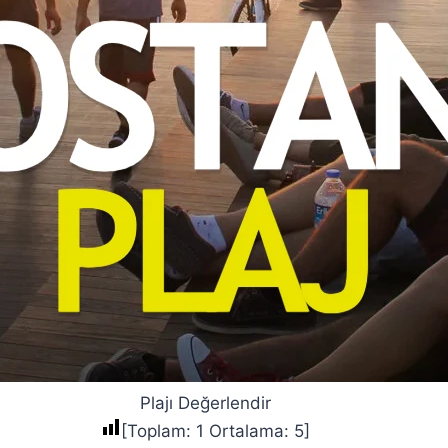
Plajı Değerlendir
[Toplam:
1
Ortalama:
5
]