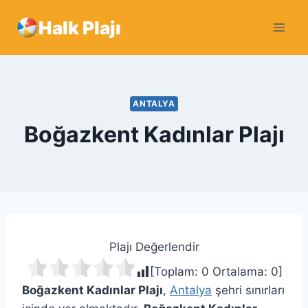
Skip
Halk Plajı
to
content
ANTALYA
Boğazkent Kadınlar Plajı
Plajı Değerlendir
[Toplam:
0
Ortalama:
0
]
Boğazkent Kadınlar Plajı
,
Antalya
şehri sınırları