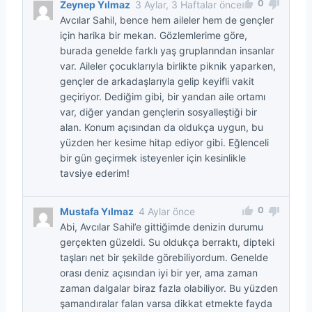
0
Zeynep Yılmaz
3 Aylar, 3 Haftalar önce
Avcılar Sahil, bence hem aileler hem de gençler
için harika bir mekan. Gözlemlerime göre,
burada genelde farklı yaş gruplarından insanlar
var. Aileler çocuklarıyla birlikte piknik yaparken,
gençler de arkadaşlarıyla gelip keyifli vakit
geçiriyor. Dediğim gibi, bir yandan aile ortamı
var, diğer yandan gençlerin sosyalleştiği bir
alan. Konum açısından da oldukça uygun, bu
yüzden her kesime hitap ediyor gibi. Eğlenceli
bir gün geçirmek isteyenler için kesinlikle
tavsiye ederim!
0
Mustafa Yılmaz
4 Aylar önce
Abi, Avcılar Sahil’e gittiğimde denizin durumu
gerçekten güzeldi. Su oldukça berraktı, dipteki
taşları net bir şekilde görebiliyordum. Genelde
orası deniz açısından iyi bir yer, ama zaman
zaman dalgalar biraz fazla olabiliyor. Bu yüzden
şamandıralar falan varsa dikkat etmekte fayda