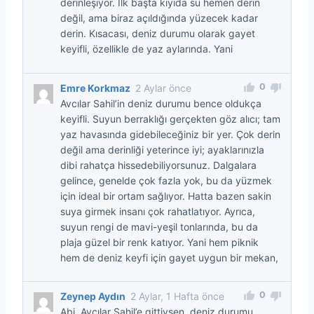
derinleşiyor. İlk başta kıyıda su hemen derin
değil, ama biraz açıldığında yüzecek kadar
derin. Kısacası, deniz durumu olarak gayet
keyifli, özellikle de yaz aylarında. Yani
0
Emre Korkmaz
2 Aylar önce
Avcılar Sahil’in deniz durumu bence oldukça
keyifli. Suyun berraklığı gerçekten göz alıcı; tam
yaz havasında gidebileceğiniz bir yer. Çok derin
değil ama derinliği yeterince iyi; ayaklarınızla
dibi rahatça hissedebiliyorsunuz. Dalgalara
gelince, genelde çok fazla yok, bu da yüzmek
için ideal bir ortam sağlıyor. Hatta bazen sakin
suya girmek insanı çok rahatlatıyor. Ayrıca,
suyun rengi de mavi-yeşil tonlarında, bu da
plaja güzel bir renk katıyor. Yani hem piknik
hem de deniz keyfi için gayet uygun bir mekan,
0
Zeynep Aydın
2 Aylar, 1 Hafta önce
Abi, Avcılar Sahil’e gittiysen, deniz durumu