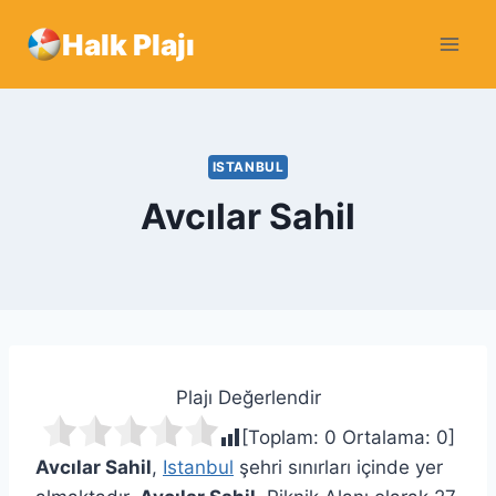
Skip
Halk Plajı
to
content
ISTANBUL
Avcılar Sahil
Plajı Değerlendir
[Toplam:
0
Ortalama:
0
]
Avcılar Sahil
,
Istanbul
şehri sınırları içinde yer