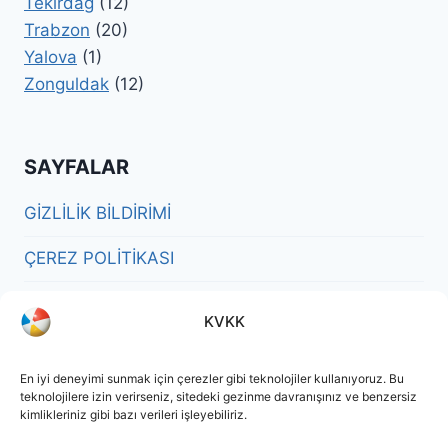
Tekirdag
(12)
Trabzon
(20)
Yalova
(1)
Zonguldak
(12)
SAYFALAR
GİZLİLİK BİLDİRİMİ
ÇEREZ POLİTİKASI
SORUMLULUK REDDİ BEYANI
KVKK
KÜNYE
En iyi deneyimi sunmak için çerezler gibi teknolojiler kullanıyoruz. Bu
teknolojilere izin verirseniz, sitedeki gezinme davranışınız ve benzersiz
kimlikleriniz gibi bazı verileri işleyebiliriz.