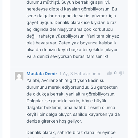
durumu müthişti. Suyun berraklığı aşırı iyi,
neredeyse dipteki kayaları görebiliyorsun. Bu
sene dalgalar da genelde sakin, yüzmek için
gayet uygun. Derinlik olarak ise kıyıdan biraz
açıldığında derinleşiyor ama çok korkutucu
değil, rahatça yüzebiliyorsun. Yani tam bir yaz
plajı havası var. Zaten yaz boyunca kalabalık
olsa da denizin keyfi başka bir şekilde çıkıyor.
Valla denizi seviyorsan burası tam senlik!
0
Mustafa Demir
1 Ay, 3 Haftalar önce
Ya abi, Avcılar Sahil’e gittiysen kesin su
durumunu merak ediyorsundur. Su gerçekten
de oldukça berrak, yani altını görebiliyorsun.
Dalgalar ise genelde sakin, böyle büyük
dalgalar bekleme; ama hafif bir esinti olunca
keyifli bir dalga oluyor, sahilde kayarken ya da
denize girerken hoş geliyor.
Derinlik olarak, sahilde biraz daha ilerleyince