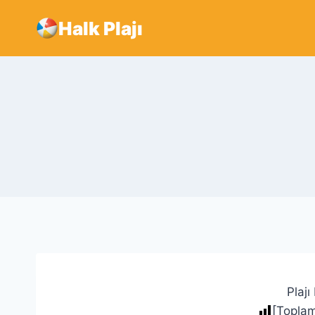
Skip
Halk Plajı
to
content
Plajı
[Topla