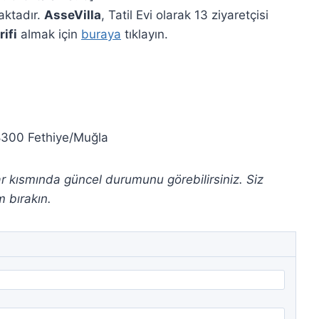
maktadır.
AsseVilla
, Tatil Evi olarak 13 ziyaretçisi
rifi
almak için
buraya
tıklayın.
48300 Fethiye/Muğla
lar kısmında güncel durumunu görebilirsiniz. Siz
 bırakın.