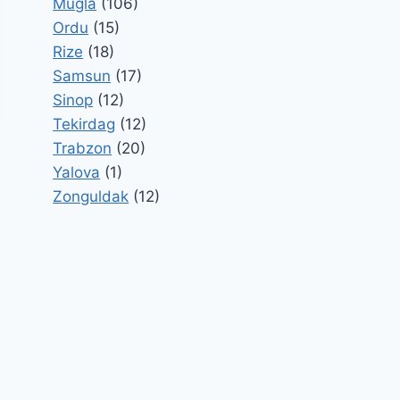
Mugla
(106)
Ordu
(15)
Rize
(18)
Samsun
(17)
Sinop
(12)
Tekirdag
(12)
Trabzon
(20)
Yalova
(1)
Zonguldak
(12)