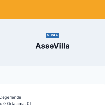
MUGLA
AsseVilla
 Değerlendir
m:
0
Ortalama:
0
]