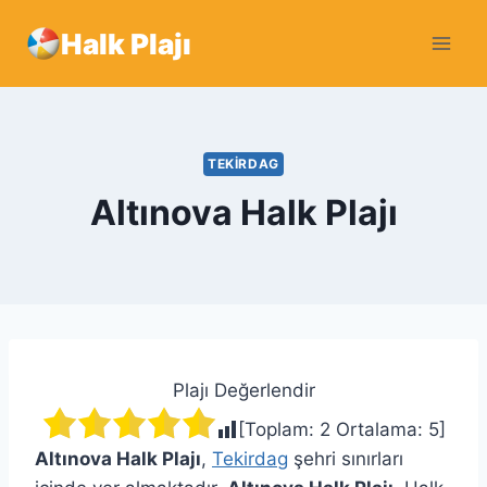
Skip
Halk Plajı
to
content
TEKIRDAG
Altınova Halk Plajı
Plajı Değerlendir
[Toplam:
2
Ortalama:
5
]
Altınova Halk Plajı
,
Tekirdag
şehri sınırları